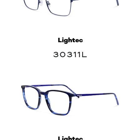
30311L