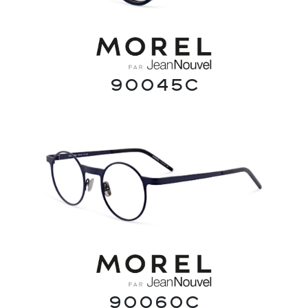
90045C
90060C