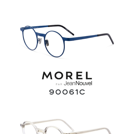
90061C