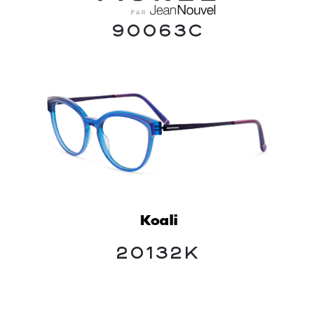
90063C
20132K