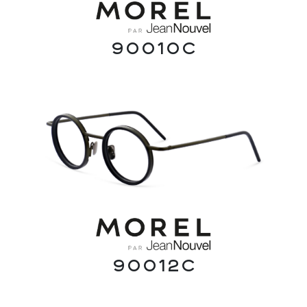
90010C
90012C