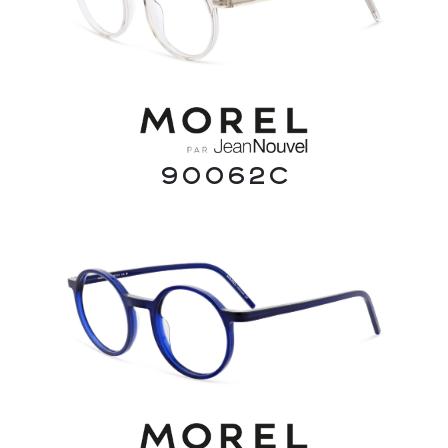
90062C